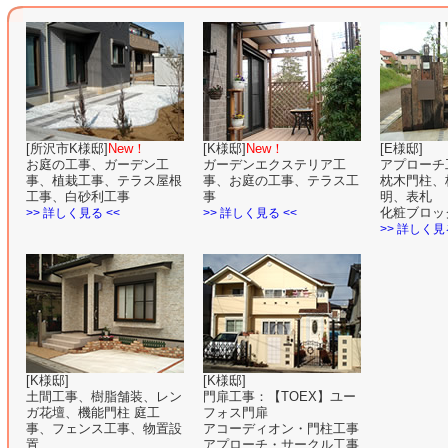
[所沢市K様邸]
New！
[K様邸]
New！
[E様邸]
お庭の工事、ガーデン工
ガーデンエクステリア工
アプローチ
事、植栽工事、テラス屋根
事、お庭の工事、テラス工
枕木門柱、
工事、白砂利工事
事
明、表札
化粧ブロッ
>> 詳しく見る <<
>> 詳しく見る <<
>> 詳しく見る
[K様邸]
[K様邸]
土間工事、樹脂舗装、レン
門扉工事：【TOEX】ユー
ガ花壇、機能門柱 庭工
フォス門扉
事、フェンス工事、物置設
アコーディオン・門柱工事
置
アプローチ・サークル工事