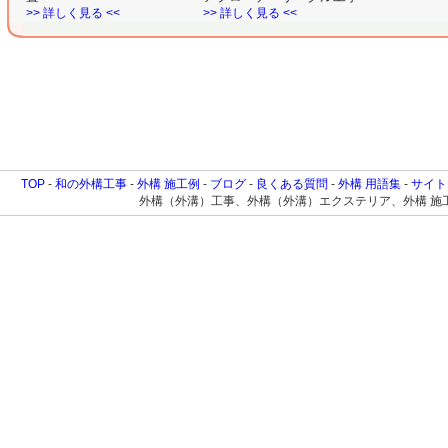
>> 詳しく見る <<
>> 詳しく見る <<
TOP
-
和の外構工事
-
外構 施工例
-
ブログ
-
良くある質問
-
外構 用語集
-
サイト
外構（外溝）工事、外構（外溝）エクステリア、外構 施工例に