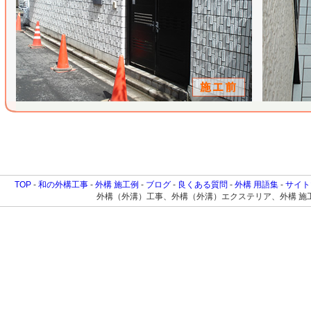
TOP
-
和の外構工事
-
外構 施工例
-
ブログ
-
良くある質問
-
外構 用語集
-
サイト
外構（外溝）工事、外構（外溝）エクステリア、外構 施工例に