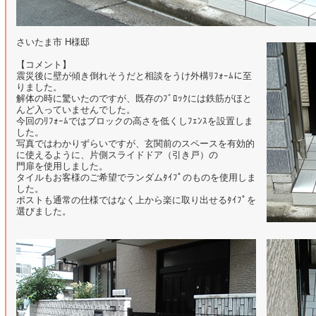
さいたま市 H様邸
【コメント】
震災後に壁が傾き倒れそうだと相談をうけ外構ﾘﾌｫｰﾑに至
りました。
解体の時に驚いたのですが、既存のﾌﾞﾛｯｸには鉄筋がほと
んど入っていませんでした。
今回のﾘﾌｫｰﾑではブロックの高さを低くしﾌｪﾝｽを設置しま
した。
写真ではわかりずらいですが、玄関前のスペースを有効的
に使えるように、片側スライドドア（引き戸）の
門扉を使用しました。
タイルもお客様のご希望でランダムﾀｲﾌﾟのものを使用しま
した。
ポストも通常の仕様ではなく上から楽に取り出せるﾀｲﾌﾟを
選びました。