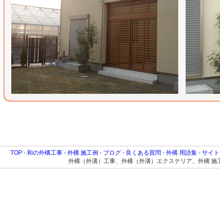
TOP
-
和の外構工事
-
外構 施工例
-
ブログ
-
良くある質問
-
外構 用語集
-
サイト
外構（外溝）工事、外構（外溝）エクステリア、外構 施工例に